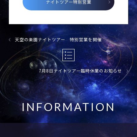
ナイトツアー特別営業
天空の楽園ナイトツアー 特別営業を開催
7月8日ナイトツアー臨時休業のお知らせ
I
N
F
O
R
M
A
T
I
O
N