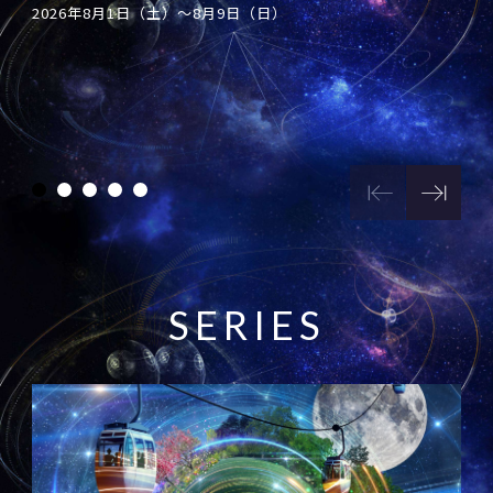
「アイドルマスター シンデレラガールズ」 ×
日本一の星空写真室 〜星降る記憶をあなたに〜
2026年8月1日（土）〜8月9日（日）
「天体観測会 supported by Vixen」開催
Star Village ACHI コラボレーション2026
S
E
R
I
E
S