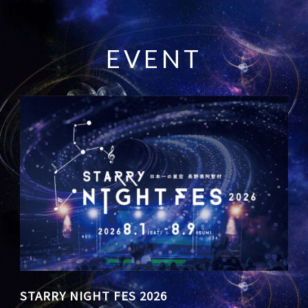
E
V
E
N
T
星兄 STARLIGHT SHOW
STARRY NIGHT FES 2026
天空の楽園 ナイトツアースペシャルイベント