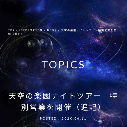
TOP
>
INFORMATION
>
NEWS
>
天空の楽園ナイトツアー 特別営業を開
催（追記）
TOPICS
天空の楽園ナイトツアー 特
別営業を開催（追記）
POSTED : 2020.06.11