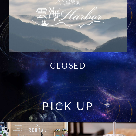
CLOSED
P
I
C
K
U
P