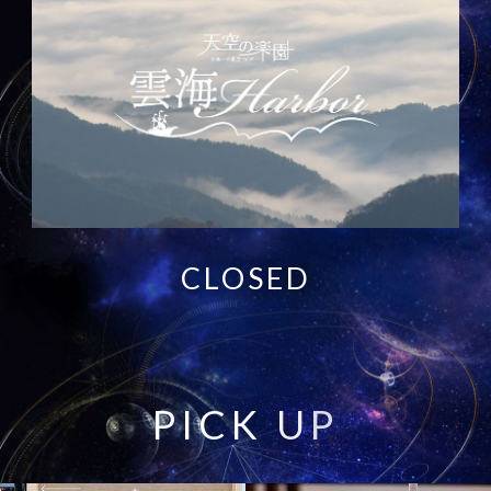
CLOSED
P
I
C
K
U
P