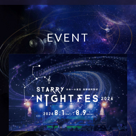
E
V
E
N
T