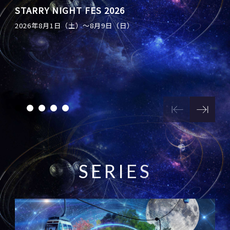
星兄 STARLIGHT SHOW
STARRY NIGHT FES 2026
天空の楽園 ナイトツアースペシャルイベント
「アイドルマスター シンデレラガールズ」 ×
日本一の星空写真室 〜星降る記憶をあなたに〜
2026年8月1日（土）〜8月9日（日）
「天体観測会 supported by Vixen」開催
Star Village ACHI コラボレーション2026
S
E
R
I
E
S