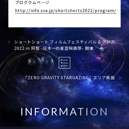
プログラムページ
http://info.sva.jp/shortshorts2022/program/
ショートショート フィルムフェスティバル & アジア
2022 in 阿智 -日本一の星空映画祭- 開催
「ZERO GRAVITY STARGAZING」エリア新設
I
N
F
O
R
M
A
T
I
O
N