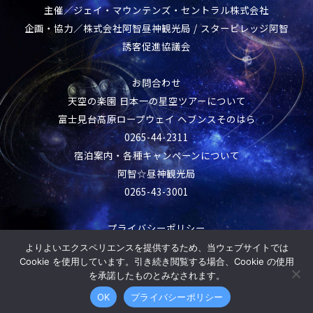
主催／ジェイ・マウンテンズ・セントラル株式会社
企画・協力／株式会社阿智昼神観光局 / スタービレッジ阿智
誘客促進協議会
お問合わせ
天空の楽園 日本一の星空ツアーについて
富士見台高原ロープウェイ ヘブンスそのはら
0265-44-2311
宿泊案内・各種キャンペーンについて
阿智☆昼神観光局
0265-43-3001
プライバシーポリシー
よりよいエクスペリエンスを提供するため、当ウェブサイトでは
© 2026 天空の楽園 日本一の星空ツアー
Cookie を使用しています。引き続き閲覧する場合、Cookie の使用
を承諾したものとみなされます。
OK
プライバシーポリシー