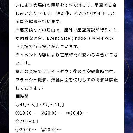
ンにより会場内の照明をすべて消して、星空をお楽
しみいただきます。 消灯後、約20分間ガイドによ
る星空解説を行います。
※悪天候などの理由で、屋外で星空解説が行うこと
が困難な場合、Event Site (Indoor) 屋内イベン
ト会場で行う場合がございます。
※イベント内容により営業時間が変わる場合がござ
います。
※この会場ではライトダウン後の星空観賞時間中、
フラッシュ撮影、液晶画面を使用しての撮影は禁止
しております。
時間
◇4月～5月・9月～11月
①19:20～ ②20:00～ ③20:40～
◇7月～8月
①20:00～ ②20:40～