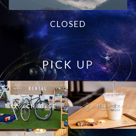
CLOSED
P
I
C
K
U
P