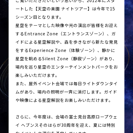
ご覧いただきたいという思いから、2012年にスタ
ートした【天空の楽園 ナイトツアー】は今年で15
シーズン目となります。
星空をテーマとした映像や光の演出が皆様をお迎え
するEntrance Zone（エントランスゾーン）、ガ
イドによる星空解説や、森を歩きながら新たな発見
をするExperience Zone（体験ゾーン）、静かに
星空を眺めるSilent Zone（静寂ゾーン）があり、
場内を巡り星空のエンターテインメントパークをお
楽しみいただけます。
また、屋外イベント会場では毎日ライトダウンタイ
ムがあり、場内の照明が一斉に消灯します。ガイド
や映像による星空解説をお楽しみいただけます。
さらに、今年度は、会場の富士見台高原ロープウェ
イ ヘブンスそのはらが30周年を迎え、夏には特別