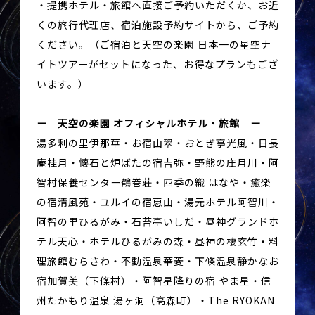
・提携ホテル・旅館へ直接ご予約いただくか、お近
くの旅行代理店、宿泊施設予約サイトから、ご予約
ください。（ご宿泊と天空の楽園 日本一の星空ナ
イトツアーがセットになった、お得なプランもござ
います。）
ー 天空の楽園 オフィシャルホテル・旅館 ー
湯多利の里伊那華・お宿山翠・おとぎ亭光風・日長
庵桂月・懐石と炉ばたの宿吉弥・野熊の庄月川・阿
智村保養センター鶴巻荘・四季の織 はなや・癒楽
の宿清風苑・ユルイの宿恵山・湯元ホテル阿智川・
阿智の里ひるがみ・石苔亭いしだ・昼神グランドホ
テル天心・ホテルひるがみの森・昼神の棲玄竹・料
理旅館むらさわ・不動温泉華菱・下條温泉静かなお
宿加賀美（下條村）・阿智星降りの宿 やま星・信
州たかもり温泉 湯ヶ洞（高森町）・The RYOKAN