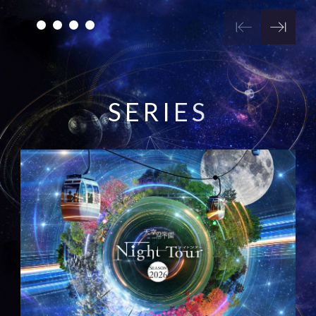
S
E
R
I
E
S