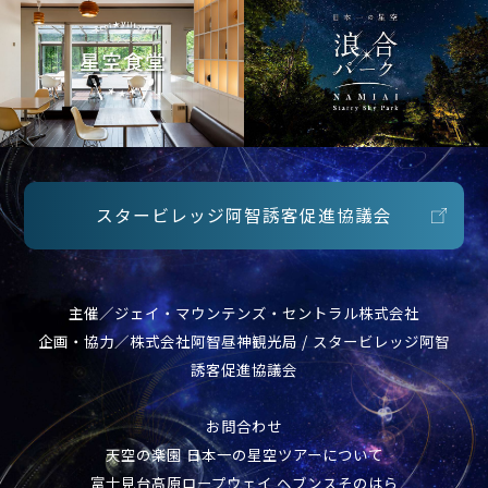
スタービレッジ阿智誘客促進協議会
主催／ジェイ・マウンテンズ・セントラル株式会社
企画・協力／株式会社阿智昼神観光局 / スタービレッジ阿智
誘客促進協議会
お問合わせ
天空の楽園 日本一の星空ツアーについて
富士見台高原ロープウェイ ヘブンスそのはら