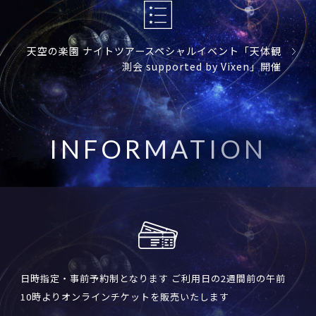
天空の楽園 ナイトツアースペシャルイベント「天体観
測会 supported by Vixen」開催
I
N
F
O
R
M
A
T
I
O
N
日時指定・事前予約制となります ご利用日の2週間前の午前
10時よりオンラインチケットを販売いたします