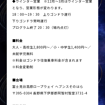
◆ウインター営業 ※12月～3月はウインター営業
となり、営業形態が変わります。
18：00～19：30 上りゴンドラ運行
下りゴンドラ常時運行
プログラム終了 20：30（場内点灯）
料金
大人・高校生2,800円～／小・中学生1,400円～／
未就学児無料
※料金はゴンドラ往復乗車料金が含まれます
※料金変動制
会場
富士見台高原ロープウェイ ヘブンスそのはら
〒395-0304 長野県下伊那郡阿智村智里3731-4