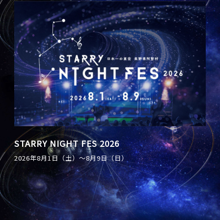
星兄 STARLIGHT SHOW
STARRY NIGHT FES 2026
天空の楽園 ナイトツアースペシャルイベント
「アイドルマスター シンデレラガールズ」 ×
日本一の星空写真室 〜星降る記憶をあなたに〜
2026年8月1日（土）〜8月9日（日）
「天体観測会 supported by Vixen」開催
Star Village ACHI コラボレーション2026