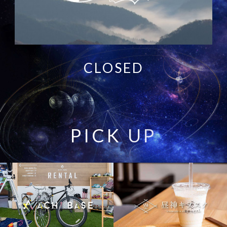
CLOSED
P
I
C
K
U
P