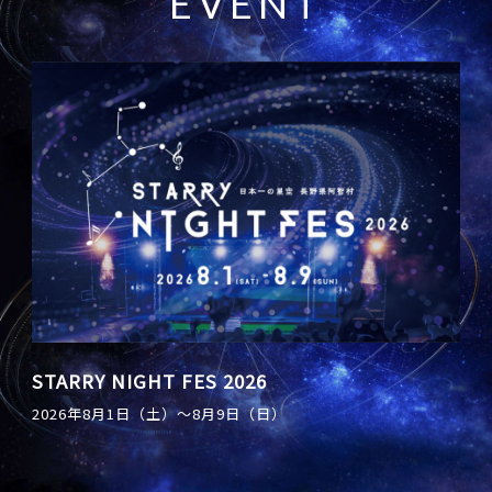
E
V
E
N
T
星兄 STARLIGHT SHOW
STARRY NIGHT FES 2026
天空の楽園 ナイトツアースペシャルイベント
「アイドルマスター シンデレラガールズ」 ×
日本一の星空写真室 〜星降る記憶をあなたに〜
2026年8月1日（土）〜8月9日（日）
「天体観測会 supported by Vixen」開催
Star Village ACHI コラボレーション2026