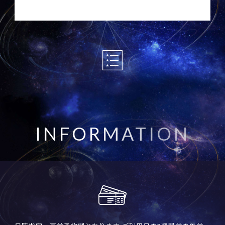
I
N
F
O
R
M
A
T
I
O
N