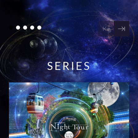
S
E
R
I
E
S